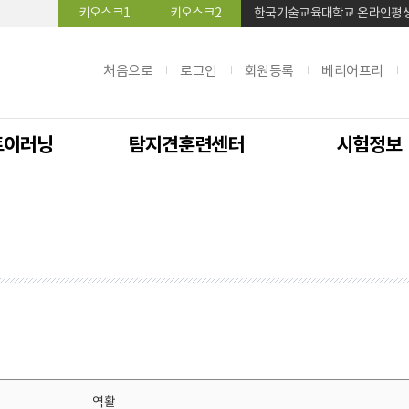
키오스크1
키오스크2
한국기술교육대학교 온라인평
처음으로
로그인
회원등록
베리어프리
트이러닝
탐지견훈련센터
시험정보
역활