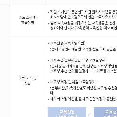
직원 개개인이 통합인적자원 관리시스템을 통한
리시스템에 연계됨으로써 연간 교육수요조사가
수요조사 및
교육신청
실제 교육수강을 희망하시는 교육생들은 연간
청하여야 합니다.(교육생의 교육신청 의사 확인
교육신청(교육희망직원)
: 관세국경인재개발원 교육생 선발의뢰 공문을 
교육추천(본부세관급 이상 교육담당자)
: 인재원 홈페이지를 통해 신청된 교육생 명단
교육생 추천 순위를 결정하고 그 자료를 시스
월별 교육생
교육생 확정(인재원 교육담당자)
선발
: 본부세관, 직속기관별로 취합된 교육생 추천
다.
사이버 과정의 선발 절차도 집합과정과 동일합
교육신청
교육생