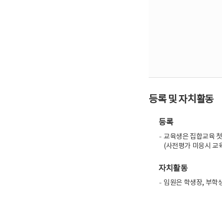
등록 및 자치활동
등록
교육생은 집합교육 첫날
(사전평가 미응시 교
자치활동
임원은 학생장, 부학